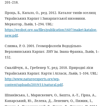
201–218.
Проць, Б., Кагало, О., ред. 2012. Каталог типів оселищ
Українських Карпат і Закарпатської низовини.
Меркатор, Львів, 1–294. URL:
https://geobot.org.ua/files/publication/1607/maket-katalog-
new.pdf
.
Сливка, Р. О. 2001. Геоморфологія Вододільно-
Верховинських Карпат. ЛНУ ім. Івана Франка, Львів, 1–
152.
Смалійчук, А., Гребенер У., ред. 2018. Природні ліси
Українських Карпат. Карти і Атласи, Львів, 1–104. URL:
http://www.natureexperts.org/wp-
content/uploads/2019/11/natural.pdf
.
Шпаківська, І., Марискевич, О., Башта, А.-Т., Гірна, А.,
Канарський, Ю., Лелека, Д., Леневич, О., Пижик, І.,