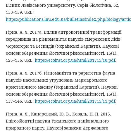
Вісник Львівського університету. Серія біологічна, 62,
133–139. URL:
https://publications.lnu.edu.ua/bulletins/index.php/biology/arti
Гірна, А. Я. 2017а. Вплив антропогенної трансформації
середовища на різноманіття павуків смерекових лісів
Чорногори та Бескидів (Українські Карпати). Наукові
основи збереження біотичної різноманітності, 15(1),
125–136. URL:
https://ecoinst.org.ua/html/201715/10.pdf
.
Гірна, А. Я. 2017б. Різноманіття та раритетна фауна
павуків наскельних угруповань Мармароського
кристалічного масиву (Українські Карпати). Наукові
основи збереження біотичної різноманітності, 15(1),
137–146. URL:
https://ecoinst.org.ua/html/201715/11.pdf
.
Гірна, А. Я., Канарський, Ю. В., Коваль, Н. П. 2015.
Епігеобіонтні павуки Ужанського національного
природного парку. Наукові записки Державного