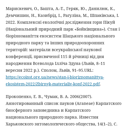
Марискевич, О., Башта, А.-Т., Геряк, Ю., Данилюк, К.,
Демчишин, Н., Казибрід, І., Рагуліна, М., Шпаківська, І.
2022. Комплексні екологічні дослідження гори Пікуй
(Національний природний парк «Бойківщина»). Стан і
біорізноманіття екосистем Шацького національного
природного парку та інших природоохоронних
територій: матеріали всеукраїнської наукової
конференції, присвяченої 115 й річниці від дня
народження Всеволода Ілліча Здуна (Львів, 8–11
вересня 2022 р.). Сполом, Львів, 91–95.URL:
https://ecoinst.org.ua/news/stan-i-bioriznomanittya-
ekosistem-2022/Zbirnyk-materialiv-konf-2022.pdf
.
Прокопенко, Е. В., Чумак, В. А. 2006(2007).
Аннотированный список пауков (Araneae) Карпатского
биосферного заповедника и Kарпатского
национального природного парка. Известия
Харьковского энтомологического общества, 14(1–2), C.