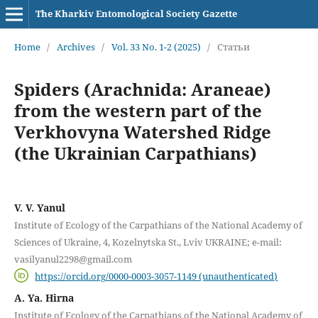
The Kharkiv Entomological Society Gazette
Home
/
Archives
/
Vol. 33 No. 1-2 (2025)
/
Статьи
Spiders (Arachnida: Araneae)
from the western part of the
Verkhovyna Watershed Ridge
(the Ukrainian Carpathians)
V. V. Yanul
Institute of Ecology of the Carpathians of the National Academy of
Sciences of Ukraine, 4, Kozelnytska St., Lviv UKRAINE; e-mail:
vasilyanul2298@gmail.com
https://orcid.org/0000-0003-3057-1149 (unauthenticated)
A. Ya. Hirna
Institute of Ecology of the Carpathians of the National Academy of