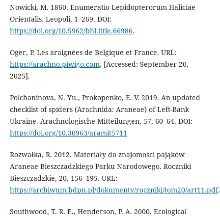
Nowicki, M. 1860. Enumeratio Lepidopterorum Haliciae
Orientalis. Leopoli, 1–269. DOI:
https://doi.org/10.5962/bhl.title.66986
.
Oger, P. Les araignées de Belgique et France. URL:
https://arachno.piwigo.com
. [Accessed: September 20,
2025].
Polchaninova, N. Yu., Prokopenko, E. V. 2019. An updated
checklist of spiders (Arachnida: Araneae) of Left-Bank
Ukraine. Arachnologische Mitteilungen, 57, 60–64. DOI:
https://doi.org/10.30963/aramit5711
Rozwałka, R. 2012. Materiały do znajomości pająków
Araneae Bieszczadzkiego Parku Narodowego. Roczniki
Bieszczadzkie, 20, 156–195. URL:
https://archiwum.bdpn.pl/dokumenty/roczniki/tom20/art11.pdf
.
Southwood, T. R. E., Henderson, P. A. 2000. Ecological