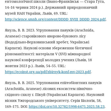
ентомологічної школи (Івано-Франківськ — Стара Гута,
14–16 червня 2024 р.). Державний природознавчий
музей НАН України, Львів, 69. URL:
http://science.smnh.org/content/DDDD_XVIII_DDDD_2024.pdf
.
Януль, В. В. 2023. Угруповання павуків (Arachnida,
Araneae) старовікового яворово-букового лісу
(Вододільно-Верховинський хребет, Українські
Карпати). Наукові основи збереження біотичної
різноманітності: матеріали V (XVI) міжнародної
наукової конференції молодих учених (Львів, 18
жовтня 2023 р.). Львів, 54–55. URL:
https://ecoinst.org.ua/pdf/zbirnyk-konf-mv-2023.pdf
.
Януль, В. В. 2025. Угруповання епігеобіонтних павуків
(Arachnida, Araneae) лісових екосистем північно-
східного схилу г. Пікуй (Українські Карпати). Науковий
вісник Ужгородського університету. Серія Біологія, 58,
169–175. DOI:
https://doi.org/10.32782/1998-6475.2025.58.23
.