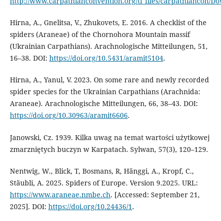
http://www.carpathianconvention.org/tl_files/carpathiancon/Do
Hirna, A., Gnelitsa, V., Zhukovets, E. 2016. A checklist of the
spiders (Araneae) of the Chornohora Mountain massif
(Ukrainian Carpathians). Arachnologische Mitteilungen, 51,
16–38. DOI:
https://doi.org/10.5431/aramit5104
.
Hirna, A., Yanul, V. 2023. On some rare and newly recorded
spider species for the Ukrainian Carpathians (Arachnida:
Araneae). Arachnologische Mitteilungen, 66, 38–43. DOI:
https://doi.org/10.30963/aramit6606
.
Janowski, Cz. 1939. Kilka uwag na temat wartości użytkowej
zmarzniętych buczyn w Karpatach. Sylwan, 57(3), 120–129.
Nentwig, W., Blick, T, Bosmans, R, Hänggi, A., Kropf, C.,
Stäubli, A. 2025. Spiders of Europe. Version 9.2025. URL:
https://www.araneae.nmbe.ch
. [Accessed: September 21,
2025]. DOI:
https://doi.org/10.24436/1
.