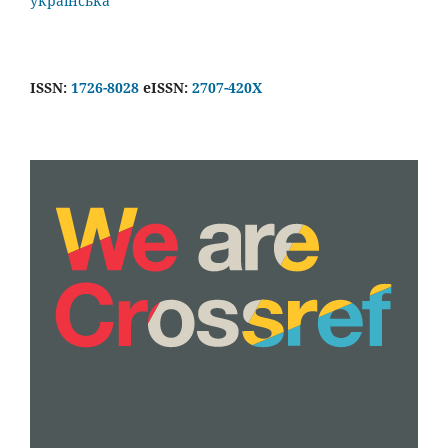
українська
ISSN:
1726-8028
eISSN:
2707-420X