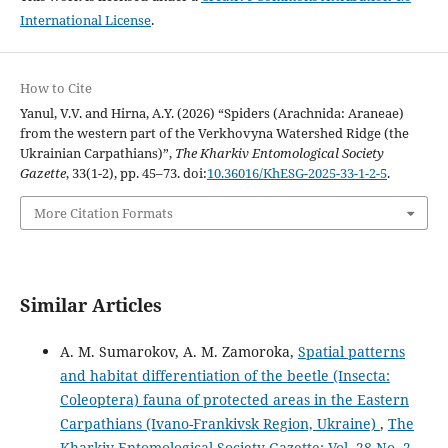
International License
.
How to Cite
Yanul, V.V. and Hirna, A.Y. (2026) “Spiders (Arachnida: Araneae)
from the western part of the Verkhovyna Watershed Ridge (the
Ukrainian Carpathians)”,
The Kharkiv Entomological Society
Gazette
, 33(1-2), pp. 45–73. doi:
10.36016/KhESG-2025-33-1-2-5
.
More Citation Formats
Similar Articles
A. M. Sumarokov, A. M. Zamoroka,
Spatial patterns
and habitat differentiation of the beetle (Insecta:
Coleoptera) fauna of protected areas in the Eastern
Carpathians (Ivano-Frankivsk Region, Ukraine)
,
The
Kharkiv Entomological Society Gazette: Vol. 28 No. 2