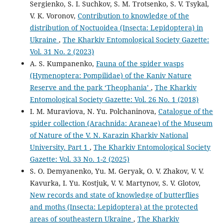
Sergienko, S. I. Suchkov, S. M. Trotsenko, S. V. Tsykal,
V. K. Voronov,
Contribution to knowledge of the
distribution of Noctuoidea (Insecta: Lepidoptera) in
Ukraine
,
The Kharkiv Entomological Society Gazette:
Vol. 31 No. 2 (2023)
A. S. Kumpanenko,
Fauna of the spider wasps
(Hymenoptera: Pompilidae) of the Kaniv Nature
Reserve and the park ‘Theophania’
,
The Kharkiv
Entomological Society Gazette: Vol. 26 No. 1 (2018)
I. M. Muraviova, N. Yu. Polchaninova,
Catalogue of the
spider collection (Arachnida: Araneae) of the Museum
of Nature of the V. N. Karazin Kharkiv National
University. Part 1
,
The Kharkiv Entomological Society
Gazette: Vol. 33 No. 1-2 (2025)
S. O. Demyanenko, Yu. M. Geryak, O. V. Zhakov, V. V.
Kavurka, I. Yu. Kostjuk, V. V. Martynov, S. V. Glotov,
New records and state of knowledge of butterflies
and moths (Insecta: Lepidoptera) at the protected
areas of southeastern Ukraine
,
The Kharkiv