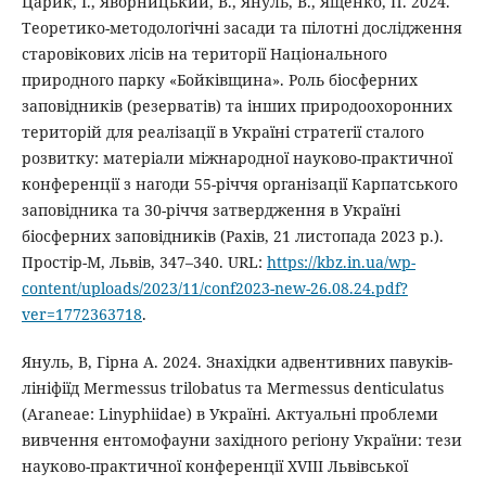
Царик, І., Яворницький, В., Януль, В., Ященко, П. 2024.
Теоретико-методологічні засади та пілотні дослідження
старовікових лісів на території Національного
природного парку «Бойківщина». Роль біосферних
заповідників (резерватів) та інших природоохоронних
територій для реалізації в Україні стратегії сталого
розвитку: матеріали міжнародної науково-практичної
конференції з нагоди 55-річчя організації Карпатського
заповідника та 30-річчя затвердження в Україні
біосферних заповідників (Рахів, 21 листопада 2023 р.).
Простір-М, Львів, 347–340. URL:
https://kbz.in.ua/wp-
content/uploads/2023/11/conf2023-new-26.08.24.pdf?
ver=1772363718
.
Януль, В, Гірна А. 2024. Знахідки адвентивних павуків-
лініфіїд Mermessus trilobatus та Mermessus denticulatus
(Araneae: Linyphiidae) в Україні. Актуальні проблеми
вивчення ентомофауни західного регіону України: тези
науково-практичної конференції XVIІІ Львівської