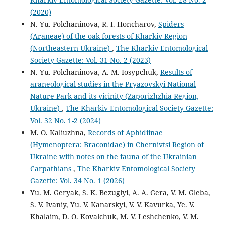
(2020)
N. Yu. Polchaninova, R. I. Honcharov,
Spiders
(Araneae) of the oak forests of Kharkiv Region
(Northeastern Ukraine)
,
The Kharkiv Entomological
Society Gazette: Vol. 31 No. 2 (2023)
N. Yu. Polchaninova, A. M. Iosypchuk,
Results of
araneological studies in the Pryazovskyi National
Nature Park and its vicinity (Zaporizhzhia Region,
Ukraine)
,
The Kharkiv Entomological Society Gazette:
Vol. 32 No. 1-2 (2024)
M. O. Kaliuzhna,
Records of Aphidiinae
(Hymenoptera: Braconidae) in Chernivtsi Region of
Ukraine with notes on the fauna of the Ukrainian
Carpathians
,
The Kharkiv Entomological Society
Gazette: Vol. 34 No. 1 (2026)
Yu. M. Geryak, S. K. Bezuglyi, A. A. Gera, V. M. Gleba,
S. V. Ivaniy, Yu. V. Kanarskyi, V. V. Kavurka, Ye. V.
Khalaim, D. O. Kovalchuk, M. V. Leshchenko, V. M.