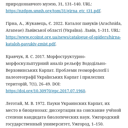
природознавчого музею, 31, 131–140. URL:
https://nzdpm.smnh.org/tom/31/girna_etc_t31.pdf
.
Гірна, А., Жукавець, Є. 2022. Каталог павуків (Arachnida,
Araneae) Львівської області (Україна). Львів, 1–311. URL:
https://www.ecoinst.org.ua/news/catalogue-of-spiders/hirna-
kataloh-pavukiv-zmist.pdf
.
Кравчук, Я. С. 2017. Морфоструктурно-
морфоскульптурний аналіз рельєфу Вододільно-
Верховинських Карпат. Проблеми геоморфології і
палеогеографії Українських Карпат і прилеглих
територій, 7(1), 26–49. DOI:
https://doi.org/10.30970/gpc.2017.07.1960
.
Леготай, М. В. 1972. Пауки Украинских Карпат, их
место в биоценозах: диссертация на соискание учёной
степени кандидата биологических наук. Ужгородский
государственный университет, Ужгород, 1–150.