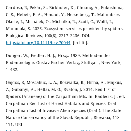
Cardoso, P., Pekár, S., Birkhofer, K., Chuang, A., Fukushima,
C. S., Hebets, E. A., Henaut, Y., Hesselberg, T., Malumbres-
Olarte, J., Michálek, O., Michalko, R., Scott, C., Wolff, J.,
Mammola, S. 2025. Ecosystem services provided by spiders.
Biological Reviews, 100(6), 2217–2236. DOI:
https://doi.org/10.1111/brv.70044
. [in litt.].
Dunger, W., Fiedler, H. J., Hrsg.. 1989. Methoden der
Bodenbiologie. Gustav Fischer Verlag, Stuttgart, New York,
1–432.
Gajdoš, P., Moscaliuc, L. A., Rozwalka, R., Hirna, A., Majkus,
Z., Gubányi, A., Heltai, M. G., Svatoň, J. 2014. Red List of
Spiders (Araneae) of the Carpathian Mts. In: Kadlečik, J., ed.
Carpathian Red List of Forest Habitats and Species. Draft
Carpathian List of Invasive Alien Species (Draft). The State
Nature Conservancy of the Slovak Republic, Slovakia, 118–
171. URL: