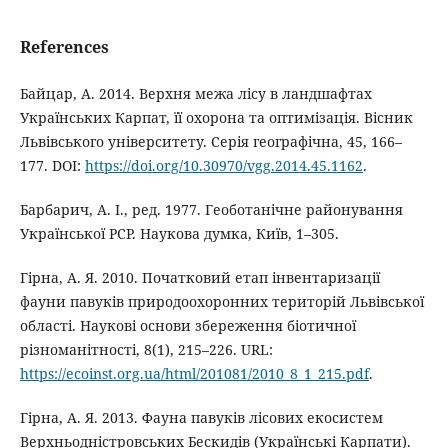
References
Байцар, А. 2014. Верхня межа лісу в ландшафтах
Українських Карпат, її охорона та оптимізація. Вісник
Львівського університету. Серія географічна, 45, 166–
177. DOI:
https://doi.org/10.30970/vgg.2014.45.1162
.
Барбарич, А. І., ред. 1977. Геоботанічне районування
Української РСР. Наукова думка, Київ, 1–305.
Гiрна, А. Я. 2010. Початковий етап інвентаризації
фауни павуків природоохоронних територій Львівської
області. Наукові основи збереження біотичної
різноманітності, 8(1), 215–226. URL:
https://ecoinst.org.ua/html/201081/2010_8_1_215.pdf
.
Гiрна, А. Я. 2013. Фауна павуків лісових екосистем
Верхньодністровських Бескидів (Українські Карпати).