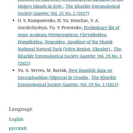
Dnipro Islands in Kyiv
,
The Kharkiv Entomological
Society Gazette: Vol. 25 No. 2 (2017)
O. S. Kumpanenko, H. Yu. Honchar, V. A.
Gorobchyshyn, Yu. V. Protsenko,
Preliminary list of
some Aculeata (Hymenoptera: Chrysidoidea,
Pompiloidea, Vespoidea, Apoidea) of the Shatsk
National Natural Park (Volyn Region, Ukraine)
,
The
Kharkiv Entomological Society Gazette: Vol. 29 No. 1
(2021)
Yu. G. Verves, M. Barták,
New faunistic data on
Sarcophagidae (Diptera) in Croatia
,
The Kharkiv
Entomological Society Gazette: Vol. 29 No. 1 (2021)
Language
English
русский