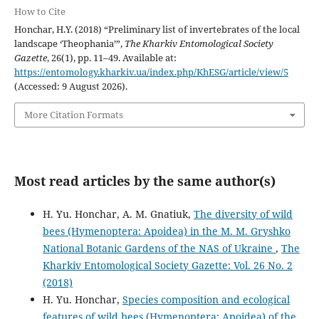
How to Cite
Honchar, H.Y. (2018) “Preliminary list of invertebrates of the local
landscape ‘Theophania’”,
The Kharkiv Entomological Society
Gazette
, 26(1), pp. 11–49. Available at:
https://entomology.kharkiv.ua/index.php/KhESG/article/view/5
(Accessed: 9 August 2026).
More Citation Formats
Most read articles by the same author(s)
H. Yu. Honchar, A. M. Gnatiuk,
The diversity of wild
bees (Hymenoptera: Apoidea) in the M. M. Gryshko
National Botanic Gardens of the NAS of Ukraine
,
The
Kharkiv Entomological Society Gazette: Vol. 26 No. 2
(2018)
H. Yu. Honchar,
Species composition and ecological
features of wild bees (Hymenoptera: Apoidea) of the