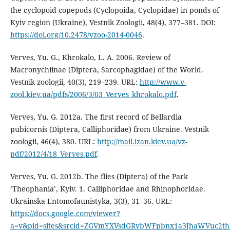
the cyclopoid copepods (Cyclopoida, Cyclopidae) in ponds of
Kyiv region (Ukraine), Vestnik Zoologii, 48(4), 377–381. DOI:
https://doi.org/10.2478/vzoo-2014-0046
.
Verves, Yu. G., Khrokalo, L. A. 2006. Review of
Macronychiinae (Diptera, Sarcophagidae) of the World.
Vestnik zoologii, 40(3), 219–239. URL:
http://www.v-
zool.kiev.ua/pdfs/2006/3/03_Verves_khrokalo.pdf
.
Verves, Yu. G. 2012a. The first record of Bellardia
pubicornis (Diptera, Calliphoridae) from Ukraine. Vestnik
zoologii, 46(4), 380. URL:
http://mail.izan.kiev.ua/vz-
pdf/2012/4/18_Verves.pdf
.
Verves, Yu. G. 2012b. Тhe flies (Diptera) of the Park
‘Theophania’, Kyiv. 1. Calliphoridae and Rhinophoridae.
Ukrainska Entomofaunistyka, 3(3), 31–36. URL:
https://docs.google.com/viewer?
a=v&pid=sites&srcid=ZGVmYXVsdGRvbWFpbnx1a3JhaWVuc2t