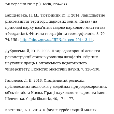
7-8 вересня 2017 р.). Київ, 224–233.
Барщевська, Н. М., Тютюнник Ю. Г. 2014. Ландшафтне
різноманіття території паркових зон м. Києва (на
прикладі парку-пам’ятки садово-паркового мистецтва
«Феофанія»). Фізична географія та геоморфологія, 3, 70–
74. URL:
http://nbuv.gov.ua/UJRN/fiz_geo_2014_3_11
.
Дубровський, Ю. В. 2008. Природоохоронні аспекти
реконструкції ставків урочища Феофанія. Збірник
наукових праць Полтавського педагогічного
університету. Екологія: біологічні науки, 7, 126–130.
Гапонова, Л. П. 2016. Стаціальний розподіл
прісноводних молюсків у водоймах природоохоронних
об’єктів міста Києва. Праці наукового товариства імені
Шевченка. Серія Біологія, 46, 171–177.
Костенко, А. Г. 2013. К фауне турбеллярий малых