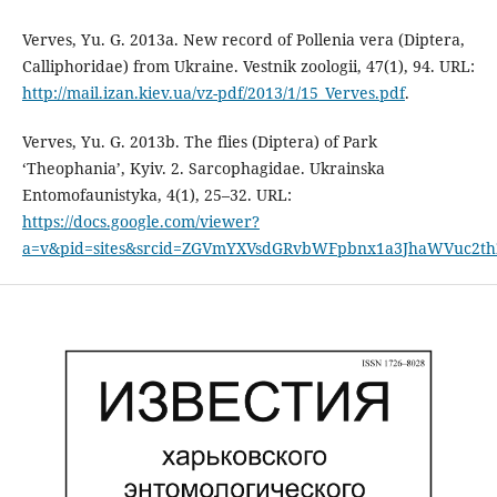
Verves, Yu. G. 2013a. New record of Pollenia vera (Diptera,
Calliphoridae) from Ukraine. Vestnik zoologii, 47(1), 94. URL:
http://mail.izan.kiev.ua/vz-pdf/2013/1/15_Verves.pdf
.
Verves, Yu. G. 2013b. The flies (Diptera) of Park
‘Theophania’, Kyiv. 2. Sarcophagidae. Ukrainska
Entomofaunistyka, 4(1), 25–32. URL:
https://docs.google.com/viewer?
a=v&pid=sites&srcid=ZGVmYXVsdGRvbWFpbnx1a3JhaWVuc2