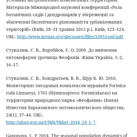
Матеріали Міжнародної наукової конференції «Роль
ботанічних садів і дендропарків у збереженні та
збагаченні біологічного різноманіття урбанізованих
територій» (Київ, 28–31 травня 2013 р.). Київ, 123–124.
URL:
http://www.ieenas.org/site/assets/files/3395/conf.pdf
.
Стукалюк, С. В., Воробйов, Є. О. 2009. До вивчення
ентомофауни урочища Феофанія. Жива Україна, 1–2,
16–17.
Стукалюк, С. В., Кондратьев, В. В., Щур К. Ю. 2016.
Мониторинг гнездовых комплексов муравьёв Formica
rufa Linnaeus, 1761 (Hymenoptera: Formicidaeае) на
территории природного парка «Феофания» (Киев).
Известия Харьковского энтомологического общества,
24(1), 37–44. URL:
http://nbuv.gov.ua/UJRN/Vkhet_2016_24_1_7
.
Gaponova, L. P. 2014. The seasonal population dynamics of