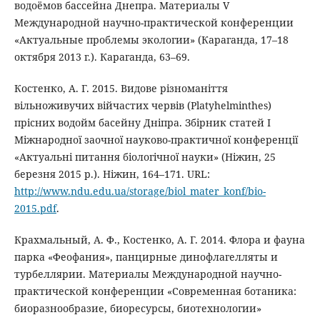
водоёмов бассейна Днепра. Материалы V
Международной научно-практической конференции
«Актуальные проблемы экологии» (Караганда, 17–18
октября 2013 г.). Караганда, 63–69.
Костенко, А. Г. 2015. Видове різноманіття
вільноживучих війчастих червів (Platyhelminthes)
прісних водойм басейну Дніпра. Збірник статей I
Міжнародної заочної науково-практичної конференції
«Актуальні питання біологічної науки» (Ніжин, 25
березня 2015 р.). Ніжин, 164–171. URL:
http://www.ndu.edu.ua/storage/biol_mater_konf/bio-
2015.pdf
.
Крахмальный, А. Ф., Костенко, А. Г. 2014. Флора и фауна
парка «Феофания», панцирные динофлагелляты и
турбеллярии. Материалы Международной научно-
практической конференции «Современная ботаника:
биоразнообразие, биоресурсы, биотехнологии»