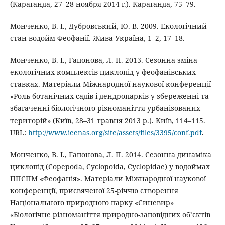
(Караганда, 27–28 ноября 2014 г.). Караганда, 75–79.
Монченко, В. І., Дубровський, Ю. В. 2009. Екологічний
стан водойм Феофанії. Жива Україна, 1–2, 17–18.
Монченко, В. І., Гапонова, Л. П. 2013. Сезонна зміна
екологічних комплексів циклопід у феофанівських
ставках. Матеріали Міжнародної наукової конференції
«Роль ботанічних садів і дендропарків у збереженні та
збагаченні біологічного різноманіття урбанізованих
територій» (Київ, 28–31 травня 2013 р.). Київ, 114–115.
URL:
http://www.ieenas.org/site/assets/files/3395/conf.pdf
.
Монченко, В. І., Гапонова, Л. П. 2014. Сезонна динаміка
циклопід (Copepoda, Cyclopoida, Cyclopidae) у водоймах
ППСПМ «Феофанія». Матеріали Міжнародної наукової
конференції, присвяченої 25-річчю створення
Національного природного парку «Синевир»
«Біологічне різноманіття природно-заповідних об’єктів