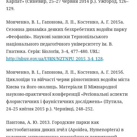
Карпат» (Синевир, 25–27 червня 2014 р.). Ужгород, 126–
129.
Монченко, В. І., Гапонова, Л. П., Костенко, А. Г. 2015а.
Сезонна динаміка деяких безхребетних водойм парку
«Феофанія». Наукові записки Тернопільського
національного педагогічного університету ім. В.
Гнатюка. Серія: Біологія, 3–4, 477–480. URL:
http://nbuv.gov.ua/UJRN/NZTNPU_2015_3-4_128
.
Монченко, В. І., Гапонова, Л. П., Костенко, А. Г. 2015б.
Циклопіди та війчасті черви різнотипних водойм міста
Києва та його околиць. Матеріали ІІ Міжнародної
науково-практичної конференції «Регіональні аспекти
флористичних і фауністичних досліджень» (Путила,
24–25 квітня 2015 р.). Чернівці, 248–252.
Пантова, А. Ю. 2013. Городские парки как
местообитания диких пчёл (Apoidea, Hymenoptera) в
условиях антропогенно изменённых территорий.