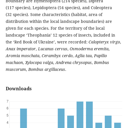
boundary are Hymenoptera (214 species), Diptera
(117 species), Lepidoptera (54 species), and Coleoptera
(32 species). Some characteristics (habitat, area of
distribution within the local landscape boundaries) are
given for each species. For the territory of the local
landscape ‘Theophania’ 12 species of insects, included in
the ‘Red Book of Ukraine’, were recorded:
Calopteryx virgo
,
Anax imperator
,
Lucanus cervus
,
Osmoderma eremita
,
Aromia moschata
,
Cerambyx cerdo
,
Aglia tau
,
Papilio
machaon
,
Xylocopa valga
,
Andrena chrysopus
,
Bombus
muscorum
,
Bombus argillaceus
.
Downloads