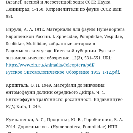
(Aranei) лесной и лесостепной зоны СССР. Наука,
Ленинград, 1–150. (Определители по фауне СССР. Вып.
98).
Бируля, А. А. 1912. Материалы для фауны Hymenoptera
Европейской России. I. Sphecidae, Pompilidae, Vespidae,
Scoliidae, Mutillidae, собранные автором в
Радомысльском уезде Киевской губернии. Русское
энтомологическое обозрение, 12(3), 531–551. URL:
https://www.zin.ru/Animalia/Coleoptera/pdf/
Русское_Энтомологическое_Обозрение_1912_Т-12.pdf
.
Кришталь, О. П. 1949. Матеріали до вивчення
ентомофауни долини середнього Дніпра. Ч. 1.
Ентомофауна трав’янистої рослинності. Видавництво
КДУ, Київ, 1–249.
Кумпаненко, А. С., Проценко, Ю. В., Горобчишин, В. А.
2014. Дорожные осы (Hymenoptera, Pompilidae) НПП