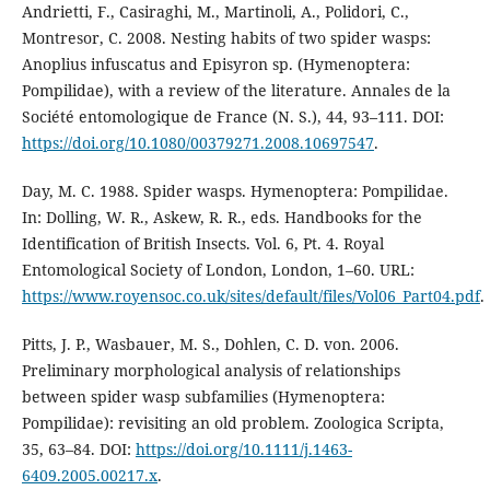
Andrietti, F., Casiraghi, M., Martinoli, A., Polidori, C.,
Montresor, C. 2008. Nesting habits of two spider wasps:
Anoplius infuscatus and Episyron sp. (Hymenoptera:
Pompilidae), with a review of the literature. Annales de la
Société entomologique de France (N. S.), 44, 93–111. DOI:
https://doi.org/10.1080/00379271.2008.10697547
.
Day, M. C. 1988. Spider wasps. Hymenoptera: Pompilidae.
In: Dolling, W. R., Askew, R. R., eds. Handbooks for the
Identification of British Insects. Vol. 6, Pt. 4. Royal
Entomological Society of London, London, 1–60. URL:
https://www.royensoc.co.uk/sites/default/files/Vol06_Part04.pdf
.
Pitts, J. P., Wasbauer, M. S., Dohlen, C. D. von. 2006.
Preliminary morphological analysis of relationships
between spider wasp subfamilies (Hymenoptera:
Pompilidae): revisiting an old problem. Zoologica Scripta,
35, 63–84. DOI:
https://doi.org/10.1111/j.1463-
6409.2005.00217.x
.