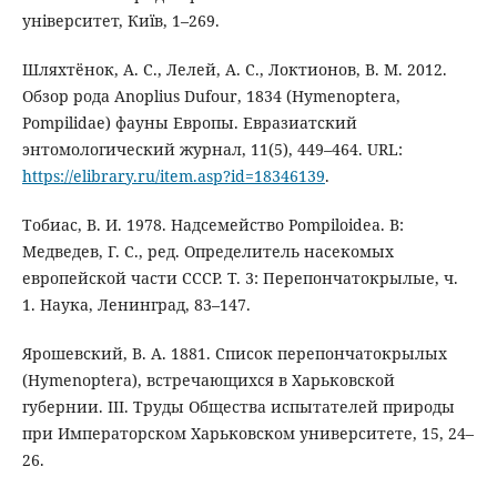
університет, Київ, 1–269.
Шляхтёнок, А. С., Лелей, А. С., Локтионов, В. М. 2012.
Обзор рода Anoplius Dufour, 1834 (Hymenoptera,
Pompilidae) фауны Европы. Евразиатский
энтомологический журнал, 11(5), 449–464. URL:
https://elibrary.ru/item.asp?id=18346139
.
Тобиас, В. И. 1978. Надсемейство Pompiloidea. В:
Медведев, Г. С., ред. Определитель насекомых
европейской части СССР. Т. 3: Перепончатокрылые, ч.
1. Наука, Ленинград, 83–147.
Ярошевский, В. А. 1881. Список перепончатокрылых
(Hymenoptera), встречающихся в Харьковской
губернии. III. Труды Общества испытателей природы
при Императорском Харьковском университете, 15, 24–
26.