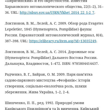
«Пирятинский» и его окрестностей. Известия
Харьковского энтомологического общества, 22(1–2), 31–
36. URL:
http://nbuv.gov.ua/UJRN/Vkhet_2014_22_1-2_7
.
Локтионов, В. М., Лелей, А. С. 2009. Обзор рода Evagetes
Lepeletier, 1845 (Hymenoptera, Pompilidae) фауны
России. Евразиатский энтомологический журнал, 8(4),
387–398. URL:
https://elibrary.ru/item.asp?id=13035249
.
Локтионов, В. М., Лелей, А. С. 2014. Дорожные осы
(Hymenoptera: Pompilidae) Дальнего Востока России.
Дальнаука, Владивосток, 1–472. ISBN: 9785804414437.
Радченко, В. Г., Байрак, О. М. 2009. Парк-пам’ятка
садово-паркового мистецтва «Феофанія»: історія
створення, соціально-екологічна роль, шляхи
збереження. Жива Україна, 1–2, 2–4.
Шишченко, П. П., ред. 1992. Природні умови
Канівського Придніпров’я та їх вивчення. Київський