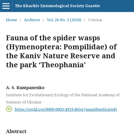
The Kharkiv Entomological Society Gazette
Home
/
Archives
/
Vol. 26 No. 1 (2018)
/
Статьи
Fauna of the spider wasps
(Hymenoptera: Pompilidae) of
the Kaniv Nature Reserve and
the park ‘Theophania’
A. S. Kumpanenko
Institute for Evolutionary Ecology of the National Academy of
Sciences of Ukraine
https://orcid.org/0000-0003-4933-8654 (unauthenticated)
Abstract