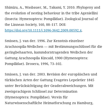
Shimizu, A., Wasbauer, M., Takami, Y. 2010. Phylogeny and
the evolution of nesting behaviour in the tribe Ageniellini
(Insecta: Hymenoptera: Pompilidae). Zoological Journal of
the Linnean Society, 160, 88–117. DOI:
https://doi.org/10.1111/j.1096-3642.2009.00592.x
.
Smissen, J. van der. 1996. Zur Kenntnis einzelner
Arachnospila-Weibchen — mit Bestimmungsschlüssel für die
geringbehaarten, kammdorntragenden Weibchen der
Gattung Arachnospila Kincaid, 1900 (Hymenoptera:
Pompilidae). Drosera, 1996, 73–102.
Smissen, J. van der. 2003. Revision der europäischen und
türkischen Arten der Gattung Evagetes Lepeletier 1845
unter Berücksichtigung der Geaderabweichungen. Mit
zweisprachigem Schlüssel zur Determination
(Hymenoptera: Pompilidae). Verein für
Naturwissenschaftliche Heimatforschung zu Hamburg,