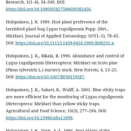
Research, 1(1–4), 34–349. DOI:
https://doi.org/10.1080/02827588609382426
.
Holopainen, J. K. 1989. Host plant preference of the
tarnished plant bug Lygus rugulipennis Popp. (Het.,
Miridae). Journal of Applied Entomology, 107(1–5), 78–82.
DOI:
https://doi.org/10.1111/j.1439-0418.1989.tb00231.x
.
Holopainen, J. K., Rikala, R. 1990. Abundance and control of
Lygus rugulipennis (Heteroptera: Miridae) on Scots pine
(Pinus sylvestris L.) nursery stock. New Forests, 4, 13–25.
DOI:
https://doi.org/10.1007/BF00119587
.
Holopainen, J. K., Sakari, R., Wulff, A. 2001. Blue sticky traps
are more efficient for the monitoring of Lygus rugulipennis
(Heteroptera: Miridae) than yellow sticky traps.
Agricultural and Food Science, 10(3), 277–284. DOI:
https://doi.org/10.23986/afsci.5698
.
Holopainen, J. K., Varis, A.‐L. 1991. Host plants of the