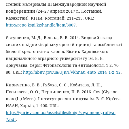
степей: материалы III международной научной
конференции (24–27 апреля 2017 г., Костанай,
Казахстан). КГПИ, Костанай, 211–215. URL:
http://repo.kspi.kz/handle/item/3007
.
Євтушенко, М. Д., Вільна, В. В. 2014. Видовий склад
сисних шкідників ріпаку ярого й гірчиці та особливості
біології хрестоцвітих клопів. Вісник Харківського
національного аграрного університету ім. В. В.
Докучаєва. Серія: Фітопатологія та ентомологія, 1-2, 70–
80. URL:
http://nbuv.gov.ua/UJRN/Vkhnau_ento_2014_1-2_12
.
Кириченко, В. В., Рябуха, С. С., Кобизєва, Л. Н.,
Посилаєва, О. О., Чернишенко, П. В. 2016. Соя (Glycine
max (L.) Merr.). Інститут рослинництва ім. В. Я. Юр’єва
НААН, Харків, 1–400. URL:
https://yuriev.com.ua/assets/files/knigi/soya-monografiya-
7.pdf
.