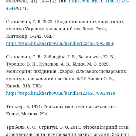
культури, 5(1), 145–152. DOI:
https://doi.org/10.31867/2523-
4544/0171
.
Станкевич, С. В. 2022. Шкідники олійних капустяних
культур України: навчальний посібник. Рута,
Житомир, 1–242. URL:
https://repo.btu.kharkov.ua//handle/123456789/3890
.
Станкевич, С. В., Забродіна, І. В., Васильєва, Ю. В.,
Туренко, В. П., Кулєшов, А. В., Білик, М. О. 2020.
Моніторинг шкідників і хвороб сільськогосподарських
культур: навчальний посібник. ФОП Бровін О. В.,
Харків, 318. URL:
https://repo.btu.kharkov.ua//handle/123456789/24118
.
Тишлер, В. 1971. Сельскохозяйственная экология.
Колос, Москва, 294.
Трибель, С. О., Стригун, О. О. 2011. Фітосанітарний стан
агроценозів сої та інтегрований захист рослин. Захист і