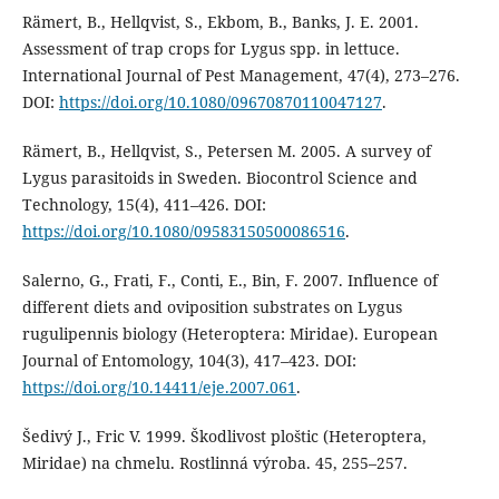
Rämert, B., Hellqvist, S., Ekbom, B., Banks, J. E. 2001.
Assessment of trap crops for Lygus spp. in lettuce.
International Journal of Pest Management, 47(4), 273–276.
DOI:
https://doi.org/10.1080/09670870110047127
.
Rämert, B., Hellqvist, S., Petersen M. 2005. A survey of
Lygus parasitoids in Sweden. Biocontrol Science and
Technology, 15(4), 411–426. DOI:
https://doi.org/10.1080/09583150500086516
.
Salerno, G., Frati, F., Conti, E., Bin, F. 2007. Influence of
different diets and oviposition substrates on Lygus
rugulipennis biology (Heteroptera: Miridae). European
Journal of Entomology, 104(3), 417–423. DOI:
https://doi.org/10.14411/eje.2007.061
.
Šedivý J., Fric V. 1999. Škodlivost ploštic (Heteroptera,
Miridae) na chmelu. Rostlinná výroba. 45, 255–257.