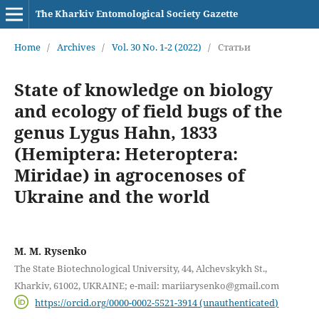
The Kharkiv Entomological Society Gazette
Home
/
Archives
/
Vol. 30 No. 1-2 (2022)
/
Статьи
State of knowledge on biology
and ecology of field bugs of the
genus Lygus Hahn, 1833
(Hemiptera: Heteroptera:
Miridae) in agrocenoses of
Ukraine and the world
M. M. Rysenko
The State Biotechnological University, 44, Alchevskykh St.,
Kharkiv, 61002, UKRAINE; e-mail: mariiarysenko@gmail.com
https://orcid.org/0000-0002-5521-3914 (unauthenticated)