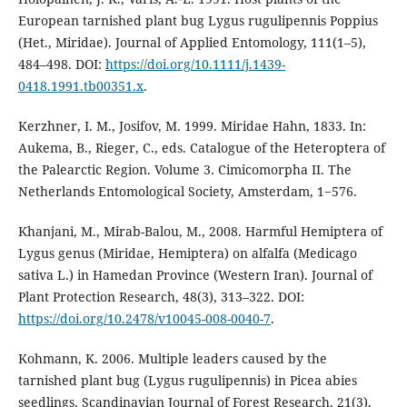
European tarnished plant bug Lygus rugulipennis Poppius
(Het., Miridae). Journal of Applied Entomology, 111(1–5),
484–498. DOI:
https://doi.org/10.1111/j.1439-
0418.1991.tb00351.x
.
Kerzhner, I. M., Josifov, M. 1999. Miridae Hahn, 1833. In:
Aukema, B., Rieger, C., eds. Catalogue of the Heteroptera of
the Palearctic Region. Volume 3. Cimicomorpha II. The
Netherlands Entomological Society, Amsterdam, 1−576.
Khanjani, M., Mirab-Balou, M., 2008. Harmful Hemiptera of
Lygus genus (Miridae, Hemiptera) on alfalfa (Medicago
sativa L.) in Hamedan Province (Western Iran). Journal of
Plant Protection Research, 48(3), 313–322. DOI:
https://doi.org/10.2478/v10045-008-0040-7
.
Kohmann, K. 2006. Multiple leaders caused by the
tarnished plant bug (Lygus rugulipennis) in Picea abies
seedlings. Scandinavian Journal of Forest Research, 21(3),