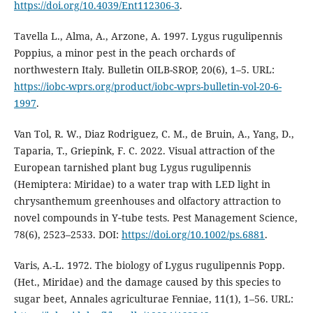
https://doi.org/10.4039/Ent112306-3
.
Tavella L., Alma, A., Arzone, A. 1997. Lygus rugulipennis
Poppius, a minor pest in the peach orchards of
northwestern Italy. Bulletin OILB-SROP, 20(6), 1–5. URL:
https://iobc-wprs.org/product/iobc-wprs-bulletin-vol-20-6-
1997
.
Van Tol, R. W., Diaz Rodriguez, C. M., de Bruin, A., Yang, D.,
Taparia, T., Griepink, F. С. 2022. Visual attraction of the
European tarnished plant bug Lygus rugulipennis
(Hemiptera: Miridae) to a water trap with LED light in
chrysanthemum greenhouses and olfactory attraction to
novel compounds in Y‐tube tests. Pest Management Science,
78(6), 2523–2533. DOI:
https://doi.org/10.1002/ps.6881
.
Varis, A.-L. 1972. The biology of Lygus rugulipennis Popp.
(Het., Miridae) and the damage caused by this species to
sugar beet, Annales agriculturae Fenniae, 11(1), 1–56. URL: