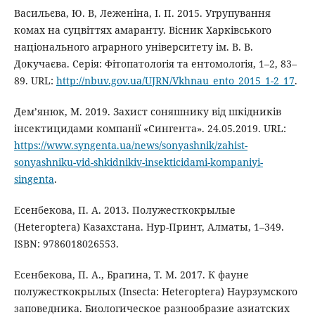
Васильєва, Ю. В, Леженіна, І. П. 2015. Угрупування
комах на суцвіттях амаранту. Вісник Харківського
національного аграрного університету ім. В. В.
Докучаєва. Серія: Фітопатологія та ентомологія, 1–2, 83–
89. URL:
http://nbuv.gov.ua/UJRN/Vkhnau_ento_2015_1-2_17
.
Дем’янюк, М. 2019. Захист соняшнику від шкідників
інсектицидами компанії «Сингента». 24.05.2019. URL:
https://www.syngenta.ua/news/sonyashnik/zahist-
sonyashniku-vid-shkidnikiv-insekticidami-kompaniyi-
singenta
.
Есенбекова, П. А. 2013. Полужесткокрылые
(Heteroptera) Казахстана. Нур-Принт, Алматы, 1–349.
ISBN: 9786018026553.
Есенбекова, П. А., Брагина, Т. М. 2017. К фауне
полужесткокрылых (Insecta: Heteroptera) Наурзумского
заповедника. Биологическое разнообразие азиатских