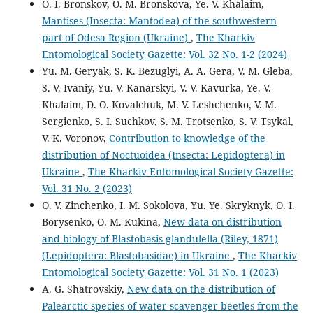
O. I. Bronskov, O. M. Bronskova, Ye. V. Khalaim,
Mantises (Insecta: Mantodea) of the southwestern
part of Odesa Region (Ukraine)
,
The Kharkiv
Entomological Society Gazette: Vol. 32 No. 1-2 (2024)
Yu. M. Geryak, S. K. Bezuglyi, A. A. Gera, V. M. Gleba,
S. V. Ivaniy, Yu. V. Kanarskyi, V. V. Kavurka, Ye. V.
Khalaim, D. O. Kovalchuk, M. V. Leshchenko, V. M.
Sergienko, S. I. Suchkov, S. M. Trotsenko, S. V. Tsykal,
V. K. Voronov,
Contribution to knowledge of the
distribution of Noctuoidea (Insecta: Lepidoptera) in
Ukraine
,
The Kharkiv Entomological Society Gazette:
Vol. 31 No. 2 (2023)
O. V. Zinchenko, I. M. Sokolova, Yu. Ye. Skryknyk, O. I.
Borysenko, O. M. Kukina,
New data on distribution
and biology of Blastobasis glandulella (Riley, 1871)
(Lepidoptera: Blastobasidae) in Ukraine
,
The Kharkiv
Entomological Society Gazette: Vol. 31 No. 1 (2023)
A. G. Shatrovskiy,
New data on the distribution of
Palearctic species of water scavenger beetles from the