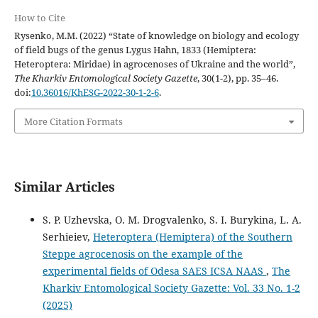
How to Cite
Rysenko, M.M. (2022) “State of knowledge on biology and ecology
of field bugs of the genus Lygus Hahn, 1833 (Hemiptera:
Heteroptera: Miridae) in agrocenoses of Ukraine and the world”,
The Kharkiv Entomological Society Gazette
, 30(1-2), pp. 35–46.
doi:
10.36016/KhESG-2022-30-1-2-6
.
More Citation Formats
Similar Articles
S. P. Uzhevska, O. M. Drogvalenko, S. I. Burykina, L. A.
Serhieiev,
Heteroptera (Hemiptera) of the Southern
Steppe agrocenosis on the example of the
experimental fields of Odesa SAES ICSA NAAS
,
The
Kharkiv Entomological Society Gazette: Vol. 33 No. 1-2
(2025)