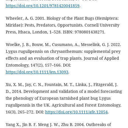
https://doi.org/10.1201/9781420041859
.
Wheeler, A. G. 2001. Biology of the Plant Bugs (Hemiptera:
Miridae): Pests, Predators, Opportunists. Cornell University
Press, Ithaca, London, 1–528. ISBN: 9780801438271.
Woelke, J. B., Bouw, M., Cusumano, A., Messelink, G. J. 2022.
Lygus rugulipennis on chrysanthemum: supplemental prey
effects and an evaluation of trap plants. Journal of Applied
Entomology, 147(2), 157–166. DOI:
https://doi.org/10.1111/jen.13093
.
Xu, X. M., Jay, C. N., Fountain, M. T., Linka, J., Fitzgerald, J.
D., 2014. Development and validation of a model forecasting
the phenology of European tarnished plant bug Lygus
rugulipennis in the UK. Agricultural and Forest Entomology,
16(3), 265–272. DOI:
https://doi.org/10.1111/afe.12054
.
Yang X., Jin B. F. Meng J. W., Zhu B. 2004. Outbreaks of