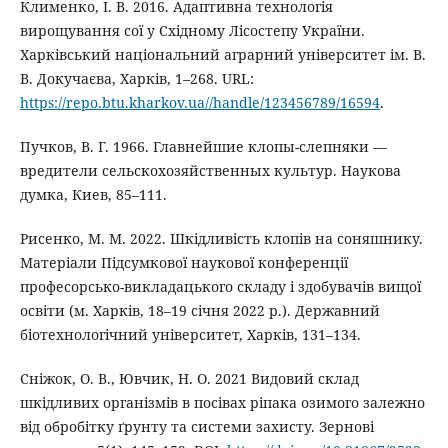
Клименко, І. В. 2016. Адаптивна технологія
вирощування сої у Східному Лісостепу України.
Харківський національний аграрний університет ім. В.
В. Докучаєва, Харків, 1–268. URL:
https://repo.btu.kharkov.ua//handle/123456789/16594
.
Пучков, В. Г. 1966. Главнейшие клопы-слепняки —
вредители сельскохозяйственных культур. Наукова
думка, Киев, 85–111.
Рисенко, М. М. 2022. Шкідливість клопів на соняшнику.
Матеріали Підсумкової наукової конференції
професорсько-викладацького складу і здобувачів вищої
освіти (м. Харків, 18–19 січня 2022 р.). Державний
біотехнологічний університет, Харків, 131–134.
Сніжок, О. В., Ювчик, Н. О. 2021 Видовий склад
шкідливих організмів в посівах ріпака озимого залежно
від обробітку ґрунту та системи захисту. Зернові