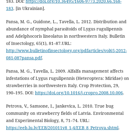
183. DOI:
https://doi.org/10.36495/1606-9773.2020.66.168-
183
. [in Ukrainian].
Pansa, M. G., Guidone, L., Tavella, L. 2012. Distribution and
abundance of nymphal parasitoids of Lygus rugulipennis
and Adelphocoris lineolatus in northwestern Italy. Bulletin
of Insectology, 65(1), 81–87.URL:
http://www.bulletinofinsectology.org/pdfarticles/vol65-2012-
081-087pansa.pdf
.
Pansa, M. G., Tavella, L. 2009. Alfalfa management affects
infestations of Lygus rugulipennis (Heteroptera: Miridae) on
strawberries in northwestern Italy. Crop Protection, 29,
190–195. DOI:
https://doi.org/10.1016/j.cropro.2008.10.006
.
Petrova, V., Samsone, I., Jankevica, L. 2010. True bug
community on strawberry fields of Latvia. Environmental
and Experimental Biology, 8, 71–74. URL:
https://eeb.lu.lv/EEB/201011v8_1-4/EEB_8_Petrova.shtml
.