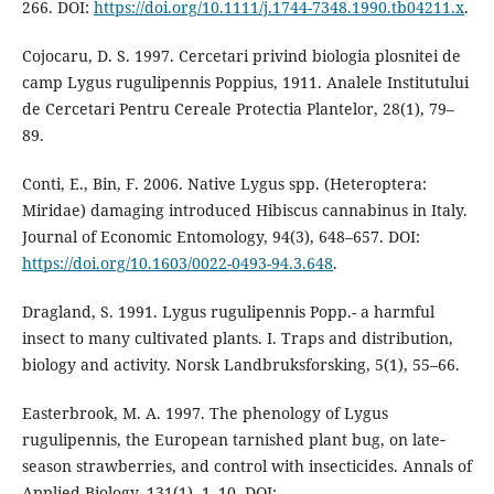
266. DOI:
https://doi.org/10.1111/j.1744-7348.1990.tb04211.x
.
Cojocaru, D. S. 1997. Cercetari privind biologia plosnitei de
camp Lygus rugulipennis Poppius, 1911. Analele Institutului
de Cercetari Pentru Cereale Protectia Plantelor, 28(1), 79–
89.
Conti, E., Bin, F. 2006. Native Lygus spp. (Heteroptera:
Miridae) damaging introduced Hibiscus cannabinus in Italy.
Journal of Economic Entomology, 94(3), 648–657. DOI:
https://doi.org/10.1603/0022-0493-94.3.648
.
Dragland, S. 1991. Lygus rugulipennis Popp.- a harmful
insect to many cultivated plants. I. Traps and distribution,
biology and activity. Norsk Landbruksforsking, 5(1), 55–66.
Easterbrook, M. A. 1997. The phenology of Lygus
rugulipennis, the European tarnished plant bug, on late‐
season strawberries, and control with insecticides. Annals of
Applied Biology, 131(1), 1–10. DOI: