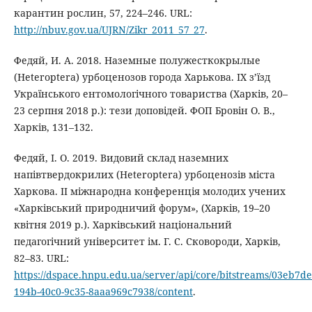
карантин рослин, 57, 224–246. URL:
http://nbuv.gov.ua/UJRN/Zikr_2011_57_27
.
Федяй, И. А. 2018. Наземные полужесткокрылые
(Нeteroptera) урбоценозов города Харькова. ІХ з’їзд
Українського ентомологічного товариства (Харків, 20–
23 серпня 2018 р.): тези доповідей. ФОП Бровін О. В.,
Харків, 131–132.
Федяй, І. О. 2019. Видовий склад наземних
напівтвердокрилих (Heteroptera) урбоценозів міста
Харкова. ІІ міжнародна конференція молодих учених
«Харківський природничий форум», (Харків, 19–20
квітня 2019 р.). Харківський національний
педагогічний університет ім. Г. С. Сковороди, Харків,
82–83. URL:
https://dspace.hnpu.edu.ua/server/api/core/bitstreams/03eb7de
194b-40c0-9c35-8aaa969c7938/content
.