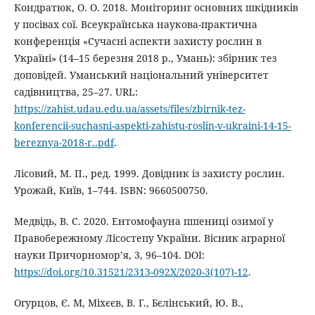
Кондратюк, О. О. 2018. Моніторинг основних шкідників
у посівах сої. Всеукраїнська наукова-практична
конференція «Сучасні аспекти захисту рослин в
Україні» (14–15 березня 2018 р., Умань): збірник тез
доповідей. Уманський національний університет
садівництва, 25–27. URL:
https://zahist.udau.edu.ua/assets/files/zbirnik-tez-
konferencii-suchasni-aspekti-zahistu-roslin-v-ukraini-14-15-
bereznya-2018-r..pdf
.
Лісовий, М. П., ред. 1999. Довідник із захисту рослин.
Урожай, Київ, 1–744. ISBN: 9660500750.
Медвідь, В. С. 2020. Ентомофауна пшениці озимої у
Правобережному Лісостепу України. Вісник аграрної
науки Причорномор’я, 3, 96–104. DOI:
https://doi.org/10.31521/2313-092X/2020-3(107)-12
.
Огурцов, Є. М, Міхєєв, В. Г., Бєлінський, Ю. В.,