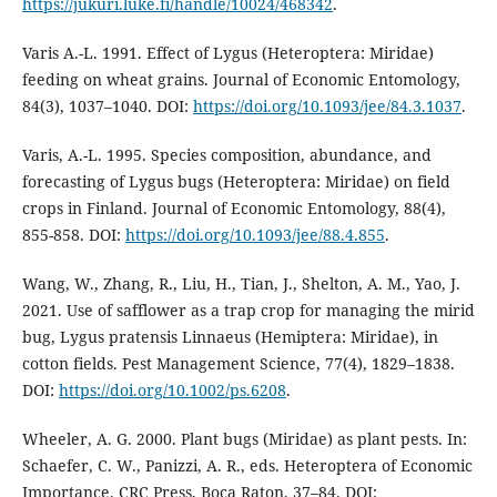
https://jukuri.luke.fi/handle/10024/468342
.
Varis A.-L. 1991. Effect of Lygus (Heteroptera: Miridae)
feeding on wheat grains. Journal of Economic Entomology,
84(3), 1037–1040. DOI:
https://doi.org/10.1093/jee/84.3.1037
.
Varis, A.-L. 1995. Species composition, abundance, and
forecasting of Lygus bugs (Heteroptera: Miridae) on field
crops in Finland. Journal of Economic Entomology, 88(4),
855-858. DOI:
https://doi.org/10.1093/jee/88.4.855
.
Wang, W., Zhang, R., Liu, H., Tian, J., Shelton, A. M., Yao, J.
2021. Use of safflower as a trap crop for managing the mirid
bug, Lygus pratensis Linnaeus (Hemiptera: Miridae), in
cotton fields. Pest Management Science, 77(4), 1829–1838.
DOI:
https://doi.org/10.1002/ps.6208
.
Wheeler, A. G. 2000. Plant bugs (Miridae) as plant pests. In:
Schaefer, C. W., Panizzi, A. R., eds. Heteroptera of Economic
Importance. CRC Press, Boca Raton, 37–84. DOI: