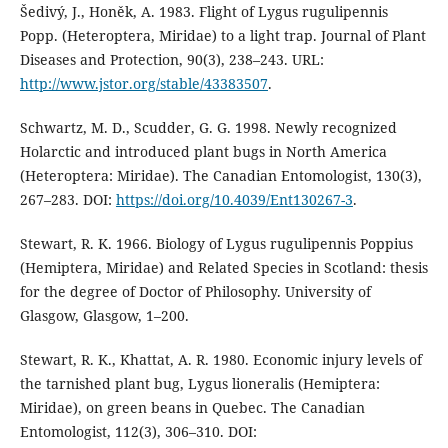
Šedivý, J., Honěk, A. 1983. Flight of Lygus rugulipennis
Popp. (Heteroptera, Miridae) to a light trap. Journal of Plant
Diseases and Protection, 90(3), 238–243. URL:
http://www.jstor.org/stable/43383507
.
Schwartz, M. D., Scudder, G. G. 1998. Newly recognized
Holarctic and introduced plant bugs in North America
(Heteroptera: Miridae). The Canadian Entomologist, 130(3),
267–283. DOI:
https://doi.org/10.4039/Ent130267-3
.
Stewart, R. K. 1966. Biology of Lygus rugulipennis Poppius
(Hemiptera, Miridae) and Related Species in Scotland: thesis
for the degree of Doctor of Philosophy. University of
Glasgow, Glasgow, 1–200.
Stewart, R. K., Khattat, A. R. 1980. Economic injury levels of
the tarnished plant bug, Lygus lioneralis (Hemiptera:
Miridae), on green beans in Quebec. The Canadian
Entomologist, 112(3), 306–310. DOI: