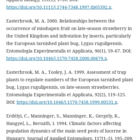
https://doi.org/10.1111/j.1744-7348.1997.tb05392.x
.
Easterbrook, M. A. 2000. Relationships between the
occurrence of misshapen fruit on late‐season strawberry in
the United Kingdom and infestation by insects, particularly
the European tarnished plant bug, Lygus rugulipennis.
Entomologia Experimentalis et Applicata, 96(1), 59–67. DOI:
https://doi.org/10.1046/j.1570-7458.2000.00679.x
.
Easterbrook, M. A., Tooley, J. A. 1999. Assessment of trap
plants to regulate numbers of the European tarnished plant
bug, Lygus rugulipennis, on late‐season strawberries.
Entomologia Experimentalis et Applicata, 92(2), 119–125.
DOI:
https://doi.org/10.1046/j.1570-7458.1999.00531.x
.
Erdélyi, C., Manninger, S., Manninger, K., Gergely, K.,
Hangyel, L., Bernáth, I. 1994. Climatic factors affecting
population dynamics of the main seed pests of lucerne in
Hungary. Journal of Applied Entomology, 117(1–5), 195–209.