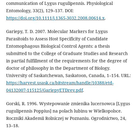
communication of Lygus rugulipennis. Physiological
Entomology, 33(2), 129–137. DOI:
https://doi.org/10.1111/j.1365-3032.2008.00614.x
.
Gariepy, T. D. 2007. Molecular Markers for Lygus
Parasitoids to Assess Host Specificity of Candidate
Entomophagous Biological Control Agents: a thesis
submitted to the College of Graduate Studies and Research
in partial fulfillment of the requirements for the degree of
doctor of philosophy in the Department of Biology.
University of Saskatchewan, Saskatoon, Canada, 1–154. URL:
https://harvest.usask.ca/bitstream/handle/10388/etd-
04132007-115125/GariepyETDrev.pdf
.
Gorski, R. 1996. Wystepowanie zmienika lucernowca [Lygus
rugulipennis Poppius] na polach lubinu w Wielkopolsce.
Roczniki Akademii Rolniczej w Poznaniu. Ogrodnictwo, 24,
13–18.