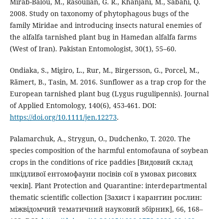
Mirab-Balou, M., Rasoulian, G. R., Khanjani, M., Sabahi, Q.
2008. Study on taxonomy of phytophagous bugs of the
family Miridae and introducing insects natural enemies of
the alfalfa tarnished plant bug in Hamedan alfalfa farms
(West of Iran). Pakistan Entomologist, 30(1), 55–60.
Ondiaka, S., Migiro, L., Rur, M., Birgersson, G., Porcel, M.,
Rämert, B., Tasin, M. 2016. Sunflower as a trap crop for the
European tarnished plant bug (Lygus rugulipennis). Journal
of Applied Entomology, 140(6), 453-461. DOI:
https://doi.org/10.1111/jen.12273
.
Palamarchuk, A., Strygun, O., Dudchenko, Т. 2020. The
species composition of the harmful entomofauna of soybean
crops in the conditions of rice paddies [Видовий склад
шкідливої ентомофауни посівів сої в умовах рисових
чеків]. Plant Protection and Quarantine: interdepartmental
thematic scientific collection [Захист і карантин рослин:
міжвідомчий тематичний науковий збірник], 66, 168–