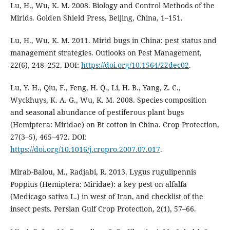
Lu, H., Wu, K. M. 2008. Biology and Control Methods of the
Mirids. Golden Shield Press, Beijing, China, 1–151.
Lu, Н., Wu, K. M. 2011. Mirid bugs in China: pest status and
management strategies. Outlooks on Pest Management,
22(6), 248–252. DOI:
https://doi.org/10.1564/22dec02
.
Lu, Y. H., Qiu, F., Feng, H. Q., Li, H. B., Yang, Z. C.,
Wyckhuys, K. A. G., Wu, K. M. 2008. Species composition
and seasonal abundance of pestiferous plant bugs
(Hemiptera: Miridae) on Bt cotton in China. Crop Protection,
27(3–5), 465–472. DOI:
https://doi.org/10.1016/j.cropro.2007.07.017
.
Mirab-Balou, M., Radjabi, R. 2013. Lygus rugulipennis
Poppius (Hemiptera: Miridae): a key pest on alfalfa
(Medicago sativa L.) in west of Iran, and checklist of the
insect pests. Persian Gulf Crop Protection, 2(1), 57–66.