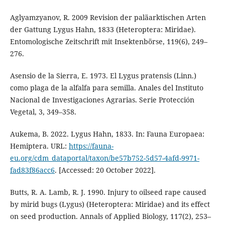
Aglyamzyanov, R. 2009 Revision der paläarktischen Arten
der Gattung Lygus Hahn, 1833 (Heteroptera: Miridae).
Entomologische Zeitschrift mit Insektenbörse, 119(6), 249–
276.
Asensio de la Sierra, E. 1973. El Lygus pratensis (Linn.)
como plaga de la alfalfa para semilla. Anales del Instituto
Nacional de Investigaciones Agrarias. Serie Protección
Vegetal, 3, 349–358.
Aukema, B. 2022. Lygus Hahn, 1833. In: Fauna Europaea:
Hemiptera. URL:
https://fauna-
eu.org/cdm_dataportal/taxon/be57b752-5d57-4afd-9971-
fad83f86acc6
. [Accessed: 20 October 2022].
Butts, R. A. Lamb, R. J. 1990. Injury to oilseed rape caused
by mirid bugs (Lygus) (Heteroptera: Miridae) and its effect
on seed production. Annals of Applied Biology, 117(2), 253–