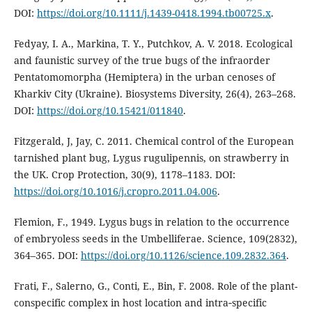
DOI:
https://doi.org/10.1111/j.1439-0418.1994.tb00725.x
.
Fedyay, I. A., Markina, T. Y., Putchkov, A. V. 2018. Ecological
and faunistic survey of the true bugs of the infraorder
Pentatomomorpha (Hemiptera) in the urban cenoses of
Kharkiv City (Ukraine). Biosystems Diversity, 26(4), 263–268.
DOI:
https://doi.org/10.15421/011840
.
Fitzgerald, J, Jay, C. 2011. Chemical control of the European
tarnished plant bug, Lygus rugulipennis, on strawberry in
the UK. Crop Protection, 30(9), 1178–1183. DOI:
https://doi.org/10.1016/j.cropro.2011.04.006
.
Flemion, F., 1949. Lygus bugs in relation to the occurrence
of embryoless seeds in the Umbelliferae. Science, 109(2832),
364–365. DOI:
https://doi.org/10.1126/science.109.2832.364
.
Frati, F., Salerno, G., Conti, E., Bin, F. 2008. Role of the plant-
conspecific complex in host location and intra‐specific