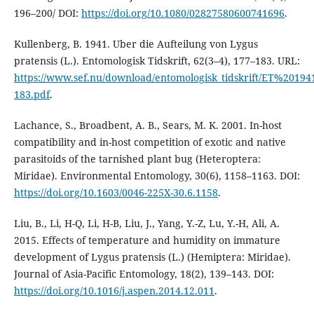
196–200/ DOI:
https://doi.org/10.1080/02827580600741696
.
Kullenberg, B. 1941. Uber die Aufteilung von Lygus
pratensis (L.). Entomologisk Tidskrift, 62(3–4), 177–183. URL:
https://www.sef.nu/download/entomologisk_tidskrift/ET%201
183.pdf
.
Lachance, S., Broadbent, A. B., Sears, M. K. 2001. In-host
compatibility and in-host competition of exotic and native
parasitoids of the tarnished plant bug (Heteroptera:
Miridae). Environmental Entomology, 30(6), 1158–1163. DOI:
https://doi.org/10.1603/0046-225X-30.6.1158
.
Liu, B., Li, H-Q, Li, H-B, Liu, J., Yang, Y.-Z, Lu, Y.-H, Ali, A.
2015. Effects of temperature and humidity on immature
development of Lygus pratensis (L.) (Hemiptera: Miridae).
Journal of Asia-Pacific Entomology, 18(2), 139–143. DOI:
https://doi.org/10.1016/j.aspen.2014.12.011
.