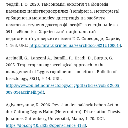
Федяй, І. О. 2020. Таксономія, екологія та біономія
наземних напівтвердокрилих (Hemiptera, Heteroptera)
урбаценозів мегаполісу: дисертація на здобуття
наукового ступеня доктора філософії за спеціальністю
091 – «Біологія». Харківський національний
педагогічний університет імені Г. С. Сковороди, Харків,
1–163. URL:
https://nrat.ukrintei.ua/searchdoc/0821U100014
.
Accinelli, G., Lanzoni A., Ramilli, F., Dradi, D., Burgio, G.
2005. Trap crop: an agroecological approach to the
management of Lygus rugulipennis on lettuce. Bulletin of
Insectology, 58(1), 9–14. URL:
http://www.bulletinofinsectology.org/pdfarticles/vol58-2005-
009-014accinelli.pdf
.
Aglyamzyanov, R. 2006. Revision der paläarktischen Arten
der Gattung Lygus Hahn (Heteroptera). Dissertation Thesis.
Johannes Guttenberg-Universität, Mainz, 1–70. DOI:
https://doi.org/10.25358/openscience-4163
.