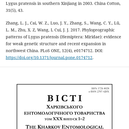
Lygus pratensis in southern Xinjiang in 2003. China Cotton,
31(5), 43.
Zhang, L. J., Cai, W. Z., Luo, J. Y., Zhang, S., Wang, C. Y., Lü,
L. M., Zhu, X. Z, Wang, L Cui, J. J. 2017. Phylogeographic
patterns of Lygus pratensis (Hemiptera: Miridae): evidence
for weak genetic structure and recent expansion in
northwest China. PLoS ONE, 12(4), e0174712. DOI:
https://doi.org/10.1371/journal.pone.0174712
.