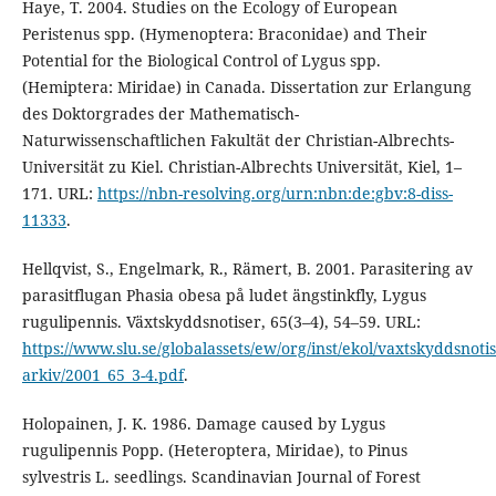
Haye, T. 2004. Studies on the Ecology of European
Peristenus spp. (Hymenoptera: Braconidae) and Their
Potential for the Biological Control of Lygus spp.
(Hemiptera: Miridae) in Canada. Dissertation zur Erlangung
des Doktorgrades der Mathematisch-
Naturwissenschaftlichen Fakultät der Christian-Albrechts-
Universität zu Kiel. Christian-Albrechts Universität, Kiel, 1–
171. URL:
https://nbn-resolving.org/urn:nbn:de:gbv:8-diss-
11333
.
Hellqvist, S., Engelmark, R., Rämert, B. 2001. Parasitering av
parasitflugan Phasia obesa på ludet ängstinkfly, Lygus
rugulipennis. Växtskyddsnotiser, 65(3–4), 54–59. URL:
https://www.slu.se/globalassets/ew/org/inst/ekol/vaxtskyddsnoti
arkiv/2001_65_3-4.pdf
.
Holopainen, J. K. 1986. Damage caused by Lygus
rugulipennis Popp. (Heteroptera, Miridae), to Pinus
sylvestris L. seedlings. Scandinavian Journal of Forest